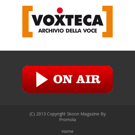
(C) 2013 Copyright Skoon Magazine By
Promola
Home